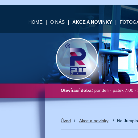
HOME
O NÁS
AKCE A NOVINKY
FOTOGA
Otevírací doba:
pondělí - pátek 7:00 - 
Úvod
/
Akce a novinky
/
Na Jumping