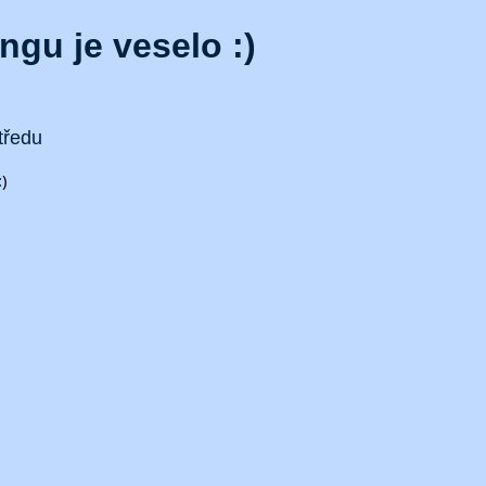
gu je veselo :)
tředu
)